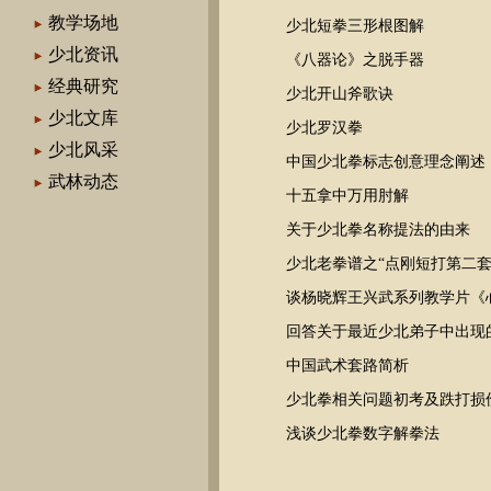
教学场地
少北短拳三形根图解
少北资讯
《八器论》之脱手器
经典研究
少北开山斧歌诀
少北文库
少北罗汉拳
少北风采
中国少北拳标志创意理念阐述
武林动态
十五拿中万用肘解
关于少北拳名称提法的由来
少北老拳谱之“点刚短打第二套
谈杨晓辉王兴武系列教学片《
回答关于最近少北弟子中出现
中国武术套路简析
少北拳相关问题初考及跌打损
浅谈少北拳数字解拳法