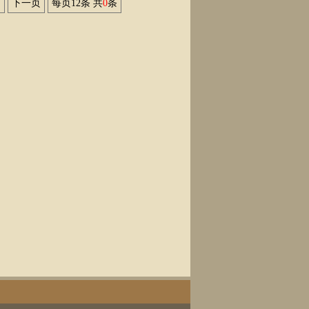
页
下一页
每页12条 共
0
条