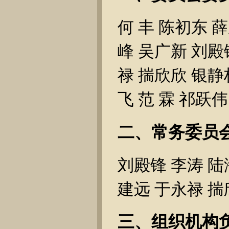
何 丰 陈初东 
峰 吴广新 刘殿
禄 揣欣欣 银静
飞 范 霖 祁跃伟
二、常务委员会
刘殿锋 李涛 陆
建远 于永禄 揣
三、组织机构