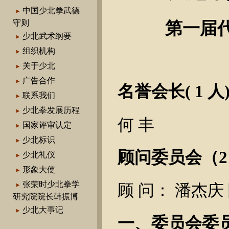
中国少北拳武德
第一届
守则
少北武术纲要
组织机构
关于少北
广告合作
名誉会长( 1 人
联系我们
少北拳发展历程
何 丰
国家评审认定
少北标识
顾问委员会（2
少北礼仪
形象大使
张荣时少北拳学
顾 问： 潘杰庆
研究院院长韩振博
少北大事记
一、委员会委员名