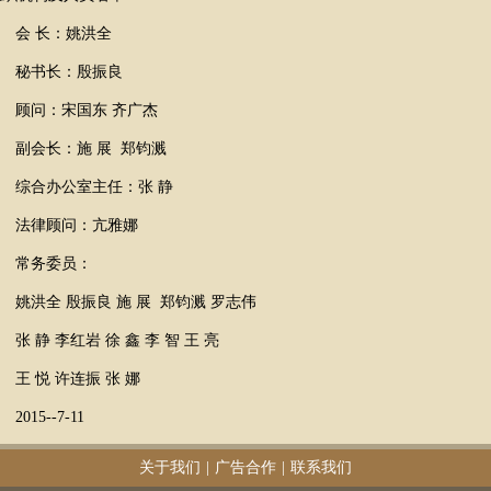
会
长：姚洪全
秘书长：殷振良
顾问：宋国东
齐广杰
副会长：施
展 郑钧溅
综合办公室主任：张
静
法律顾问：亢雅娜
常务委员：
姚洪全
殷振良
施
展 郑钧溅
罗志伟
张
静
李红岩
徐
鑫
李
智
王
亮
王
悦
许连振
张
娜
2015--7-11
关于我们
|
广告合作
|
联系我们