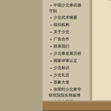
中国少北拳武德
守则
少北武术纲要
组织机构
关于少北
广告合作
联系我们
少北拳发展历程
国家评审认定
少北标识
少北礼仪
形象大使
张荣时少北拳学
研究院院长韩振博
少北大事记