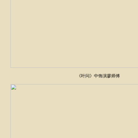
《叶问》中饰演廖师傅