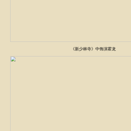
《新少林寺》中饰演霍龙