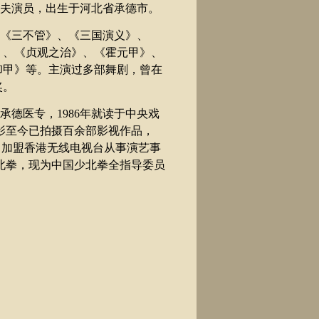
夫演员，出生于河北省承德市。
《三不管》、《三国演义》、
》、《贞观之治》、《霍元甲》、
卸甲》等。主演过多部舞剧，曾在
奖。
承德医专，
1986
年就读于中央戏
影至今已拍摄百余部影视作品，
曾加盟香港无线电视台从事
演艺
事
北拳，现为中国
少北拳
全指导委员
。