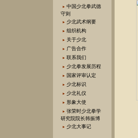
中国少北拳武德
守则
少北武术纲要
组织机构
关于少北
广告合作
联系我们
少北拳发展历程
国家评审认定
少北标识
少北礼仪
形象大使
张荣时少北拳学
研究院院长韩振博
少北大事记