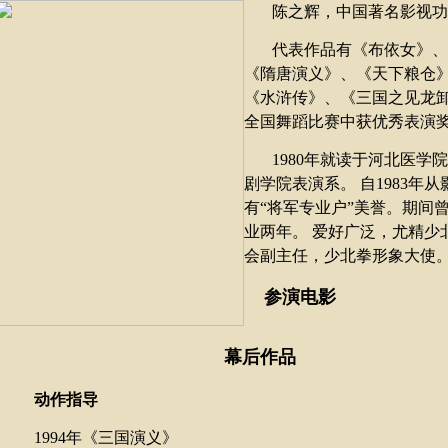
陈之辉，中国著名影视功
代表作品有《布依女》、
《隋唐演义》、《天下粮仓
《水浒传》、《三国之见龙
全国舞蹈比赛中获优秀表演
1980
年就读于河北医学院
剧学院
表演
系。
自
1983
年从
有“将军专业户”美誉。期间
业两年。
爱好广泛，尤精少
会副主任，少北拳形象大使
参演电影
幕后作品
动作指导
1994
年《三国演义》