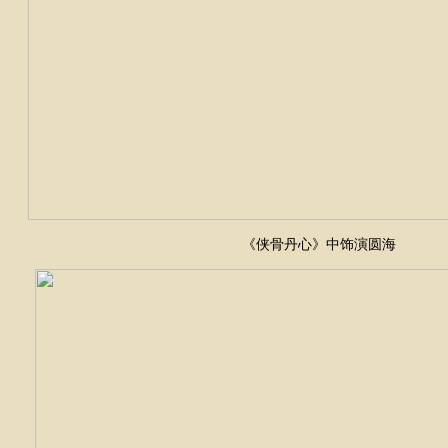
《侠骨丹心》中饰演圆海