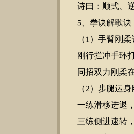
诗曰：顺式、
5、拳诀解歌诀
（1）手臂刚柔
刚行拦冲手环
同招双力刚柔
（2）步腿运身
一练滑移进退
三练侧进速转