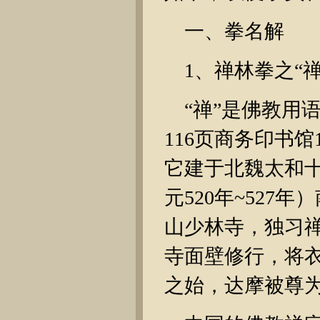
一、拳名解
1、禅林拳之“
“禅”是佛教用
116页商务印书
它建于北魏太和十
元520年~52
山少林寺，独习禅
寺面壁修行，将
之始，达摩被尊