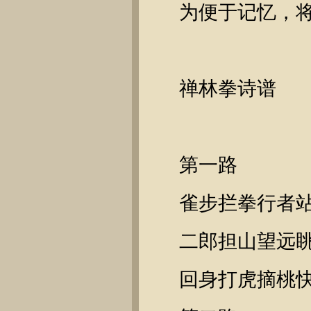
为便于记忆，将
禅林拳诗谱
第一路
雀步拦拳行者
二郎担山望远
回身打虎摘桃