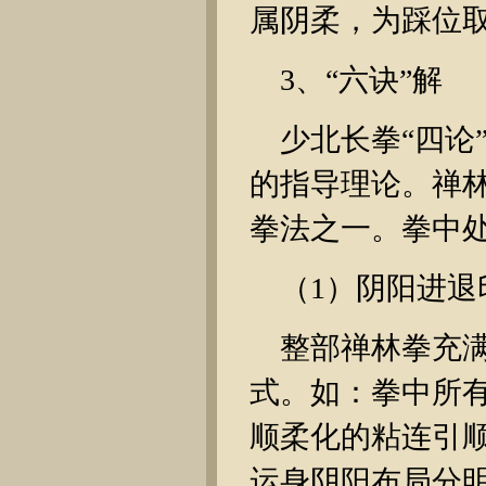
属阴柔，为踩位取
3、“六诀”解
少北长拳“四论
的指导理论。禅
拳法之一。拳中处
（1）阴阳进
整部禅林拳充
式。如：拳中所
顺柔化的粘连引
运身阴阳布局分