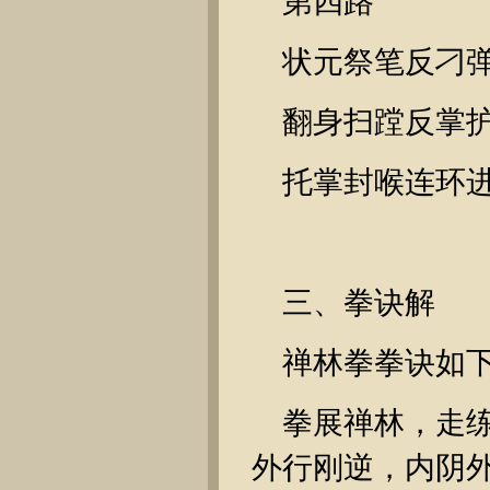
第四路
状元祭笔反刁
翻身扫蹚反掌
托掌封喉连环
三、拳诀解
禅林拳拳诀如
拳展禅林，走
外行刚逆，内阴