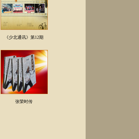
《少北通讯》第12期
张荣时传