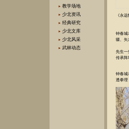
教学场地
少北资讯
《永远
经典研究
少北文库
钟春城
少北风采
辍、矢
武林动态
先生一
传承阵
钟春城
透拳理