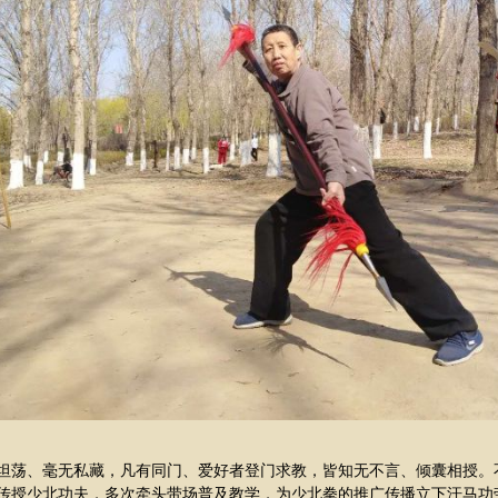
坦荡、毫无私藏，凡有同门、爱好者登门求教，皆知无不言、倾囊相授。
传授少北功夫，多次牵头带场普及教学，为少北拳的推广传播立下汗马功