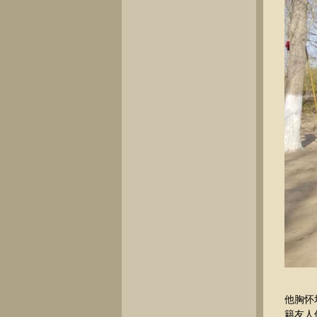
他胸怀
籍友人