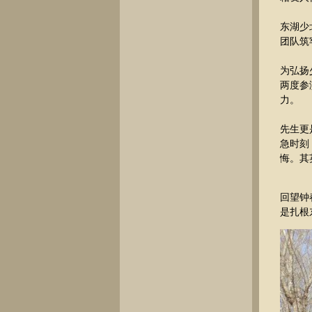
东湖少
团队筑
为弘扬
两度参
力。
先生更
急时刻
悔。其
回望钟
是扎根