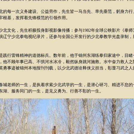
北的每一次义务建设、公益劳作，先生皆一马当先、率先垂范，躬身力行
牢根基，发挥着先锋模范的引领作用。
少北文化，先生积极投身影视影像传播：参与1982年全球公映影片《拳
演辽宁少北拳电视纪录片，还参与全国公开发行的少北拳教学光盘录制，
是践行雷锋精神的道德标兵。数年前，他于锦州东湖练拳归家途中，目睹
，他不顾年事已高、不惧河水冰冷，毅然纵身跳河施救。水中奋力救人之
英勇事迹被锦州本地报刊刊载，以少北武德诠释侠义担当，彰显习武之人
春城老师的一生，是执着求索少北武学的一生，是潜心研习、精进不怠的
东湖、服务同门的一生，是见义勇为、行善不彰的一生。