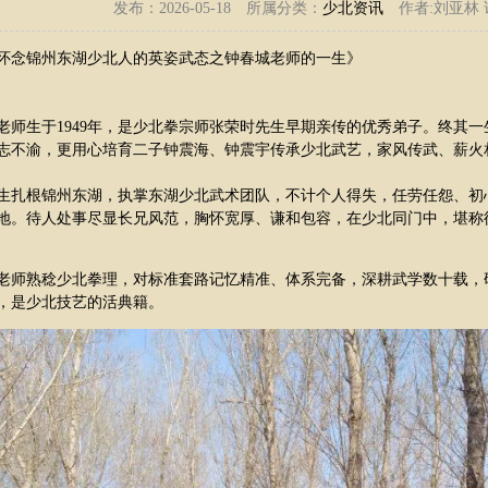
发布：2026-05-18 所属分类：
少北资讯
作者:刘亚林 
怀念锦州东湖少北人的英姿武态之钟春城老师的一生》
老师生于1949年，是少北拳宗师张荣时先生早期亲传的优秀弟子。终其
志不渝，更用心培育二子钟震海、钟震宇传承少北武艺，家风传武、薪火
生扎根锦州东湖，执掌东湖少北武术团队，不计个人得失，任劳任怨、初
地。待人处事尽显长兄风范，胸怀宽厚、谦和包容，在少北同门中，堪称
老师熟稔少北拳理，对标准套路记忆精准、体系完备，深耕武学数十载，
，是少北技艺的活典籍。