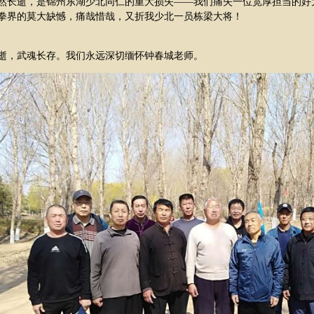
然长逝，是锦州东湖少北同仁的重大损失——我们痛失一位宽厚担当的好
拳界的莫大缺憾，痛哉惜哉，又折我少北一员栋梁大将！
逝，武魂长存。我们永远深切缅怀钟春城老师。