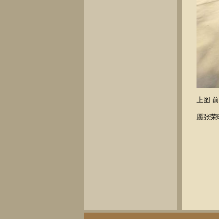
上图 
愿张荣