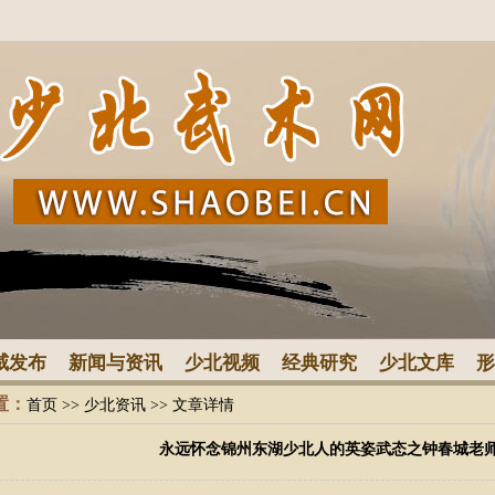
威发布
新闻与资讯
少北视频
经典研究
少北文库
形
置：
首页
>>
少北资讯
>> 文章详情
永远怀念锦州东湖少北人的英姿武态之钟春城老