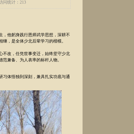
访问统计：
213
一生，他躬身践行恩师武学思想，深耕不
相继，是全体少北后辈学习的楷模。
心不改，任凭世事变迁，始终坚守少北
德范兼备、为人表率的标杆人物。
研习体悟独到深刻，兼具扎实功底与通