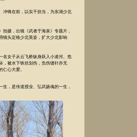
、冲锋在前，以实干担当，为东湖少北
师》拍摄，出镜《武者于海泉》专题片，
用镜头定格少北英姿，扩大少北影响
一名女子从云飞桥纵身跃入小凌河。危
际，被水下铁丝划伤，负伤缝针亦无
的仁心大爱。
一生，是传道授业、弘武扬魂的一生，