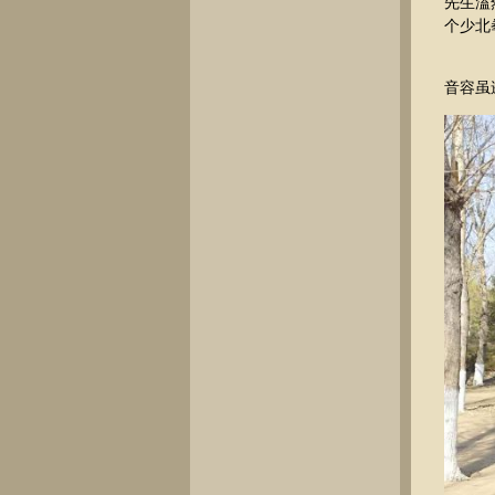
先生溘
个少北
音容虽