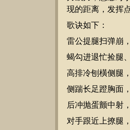
现的距离，发挥
歌诀如下：
雷公提腿扫弹崩
蝎勾进退忙捡腿
高排冷刨橫侧腿
侧踹长足蹬胸面
后冲抛蛋颤中射
对手跟近上撩腿