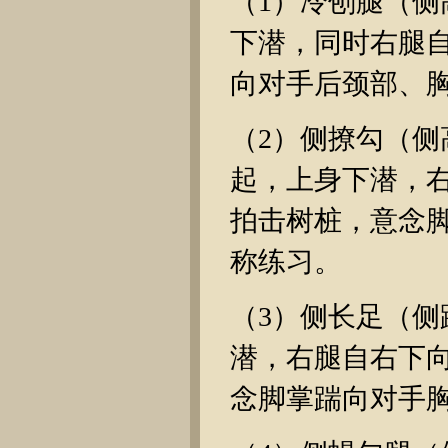
（1）冷刨腿（
下潜，同时右腿
向对手后颈部、
（2）侧撩勾（
起，上身下潜，
拍击树桩，意念
称练习。
（3）侧长足（
潜，右腿自右下
念脚掌踹向对手