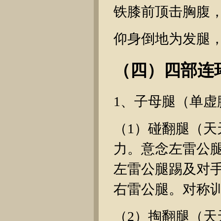
铁膝前顶击胸腹
仰身倒地为发腿
（四）四部连
1、子母腿（单虚
（1）碰翻腿（
力。意念左雷公
左雷公腿踢及对
右雷公腿。对称
（2）掏翻腿（