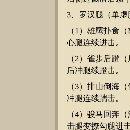
3、罗汉腿（单虚
（1）雄鹰扑食
心腿连续进击。
（2）雀步后蹬
后冲腿续蹬击。
（3）排山倒海
冲腿连续踹击。
（4）骏马回奔
击腿变撩勾腿进