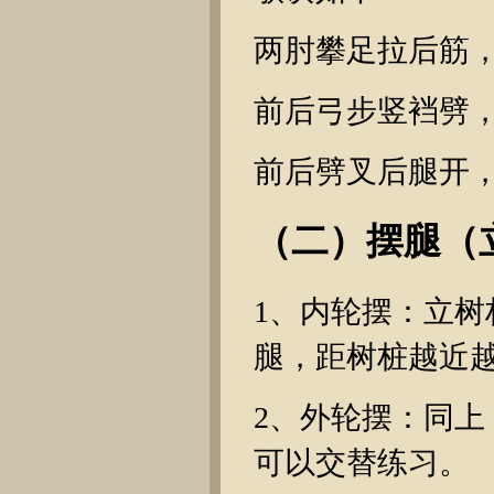
两肘攀足拉后筋
前后弓步竖裆劈
前后劈叉后腿开
（二）摆腿（
1、内轮摆：立
腿，距树桩越近越
2、外轮摆：同
可以交替练习。