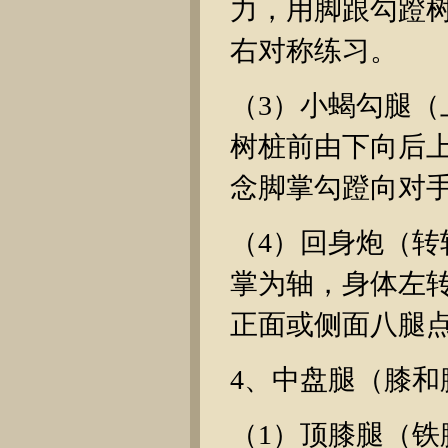
力，用脚跟勾蹬
右对称练习。
（3）小蝎勾腿
树桩前由下向后
念脚掌勾蹬向对
（4）回身炮（
掌为轴，身体左转
正面或侧面八腿
4、中盘腿（膝和
（1）顶膝腿（