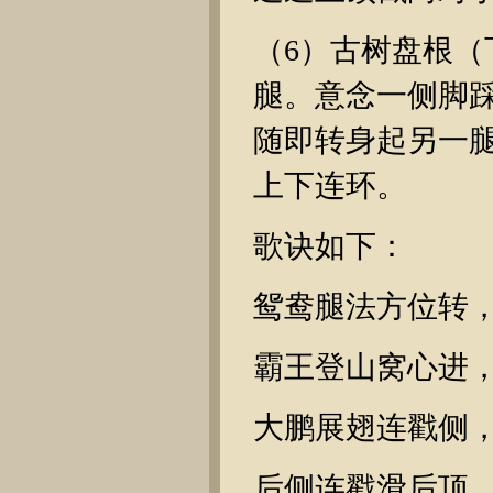
（6）古树盘根
腿。意念一侧脚
随即转身起另一
上下连环。
歌诀如下：
鸳鸯腿法方位转
霸王登山窝心进
大鹏展翅连戳侧
后侧连戳滑后顶