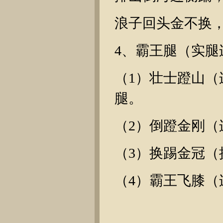
浪子回头金不换
4、霸王腿（实腿
（1）壮士蹬山
腿。
（2）倒蹬金刚
（3）换踢金冠
（4）霸王飞膝