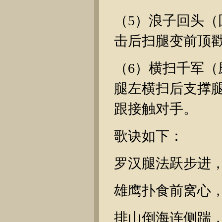
（5）浪子回头
击后扫腿变前顶
（6）横扫千军
腿左横扫后支撑
跟接触对手。
歌诀如下：
罗汉腿法跃步进
雄鹰扑食前窝心
排山倒海连侧踹